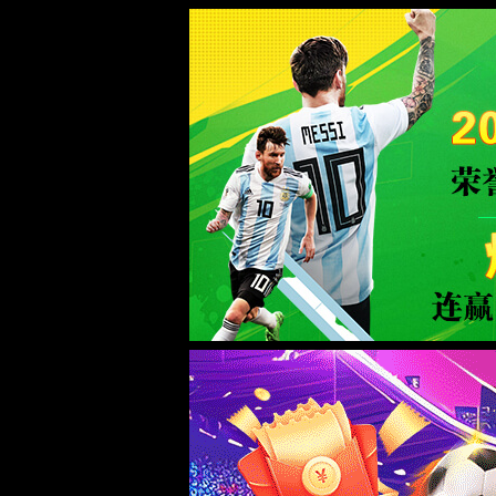
pa视讯(中国区)集团官网-Official
首页
Pa视讯集团官