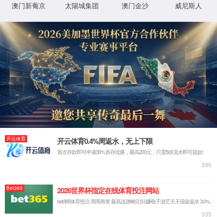
您的位置：
首页
>
Pa视讯集团官网
>
新闻资讯
全国一等奖！中
2026-07-03