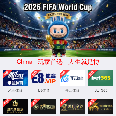
pa视讯(中国区)集团官网-
Officially Authorized
首页
Pa视讯集团官