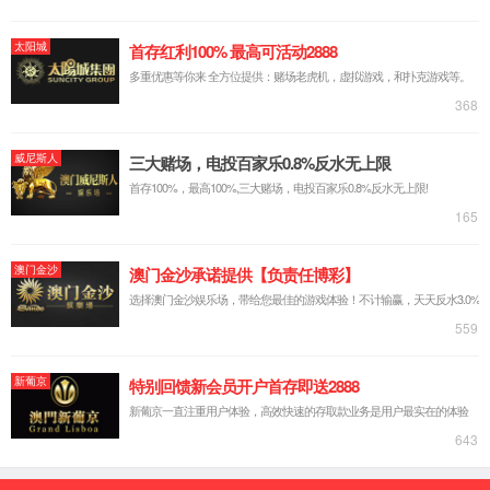
联
系
我
们
招标信息